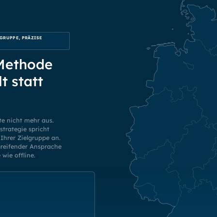
GRUPPE, PRÄZISE
 Methode
lt statt
te nicht mehr aus.
trategie spricht
Ihrer Zielgruppe an.
greifender Ansprache
wie offline.