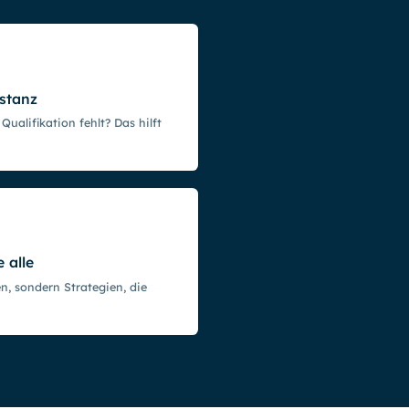
stanz
 Qualifikation fehlt? Das hilft
 alle
n, sondern Strategien, die