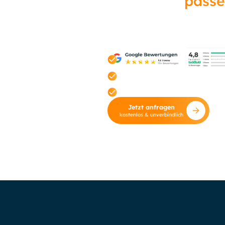
Finden Sie
passe
in Hannover – be
Konkurrenz es tu
Unverbindlich. Transparent. Ohn
Kostenloser Check Ihrer aktuelle
Individuelle Einschätzung statt
Jetzt anfragen
kostenlos & unverbindlich