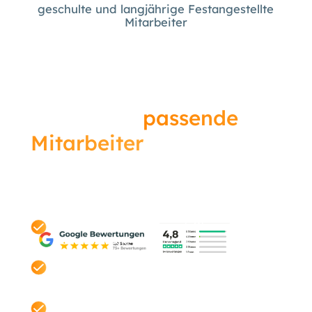
geschulte und langjährige Festangestellte
Mitarbeiter
Finden Sie
passende
Mitarbeiter
in
Düsseldorf – bevor Ihre
Konkurrenz es tut.
Unverbindlich. Transparent. Ohne
Verkaufsdruck.
Kostenloser Check Ihrer aktuellen
Mitarbeitergewinnung.
Individuelle Einschätzung statt