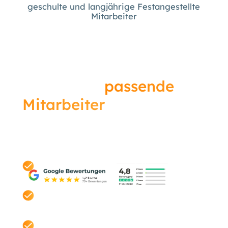
geschulte und langjährige Festangestellte
Mitarbeiter
Finden Sie
passende
Mitarbeiter
in Essen –
bevor Ihre Konkurrenz
es tut.
Unverbindlich. Transparent. Ohne
Verkaufsdruck.
Kostenloser Check Ihrer aktuellen
Mitarbeitergewinnung.
Individuelle Einschätzung statt