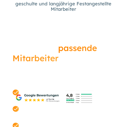
geschulte und langjährige Festangestellte
Mitarbeiter
Finden Sie
passende
Mitarbeiter
in Bamberg
– bevor Ihre Konkurrenz
es tut.
Unverbindlich. Transparent. Ohne
Verkaufsdruck.
Kostenloser Check Ihrer aktuellen
Mitarbeitergewinnung.
Individuelle Einschätzung statt