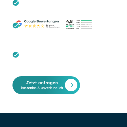
Unverbindlich & Transparent: Ein ehrliches
Erstgespräch auf Augenhöhe – absolut ohne
Verkaufsdruck.
Kostenloser Potenzial-Check: Wir
analysieren Ihre aktuelle Kundengewinnung
und prüfen direkt Ihre Berechtigung für
BAFA-Förderungen.
Maßgeschneiderte Hybrid-Strategie: Sie
erhalten eine individuelle Einschätzung für
Ihren regionalen Markt statt einer
austauschbaren Standardberatung.
Jetzt anfragen
kostenlos & unverbindlich