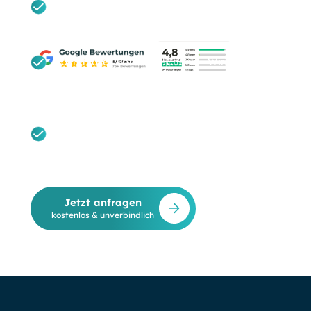
Unverbindlich & Transparent: Ein ehrliches
Erstgespräch auf Augenhöhe – absolut ohne
Verkaufsdruck.
Kostenloser Potenzial-Check: Wir
analysieren Ihre aktuelle Kundengewinnung
und prüfen direkt Ihre Berechtigung für
BAFA-Förderungen.
Maßgeschneiderte Hybrid-Strategie: Sie
erhalten eine individuelle Einschätzung für
Ihren regionalen Markt statt einer
austauschbaren Standardberatung.
Jetzt anfragen
kostenlos & unverbindlich