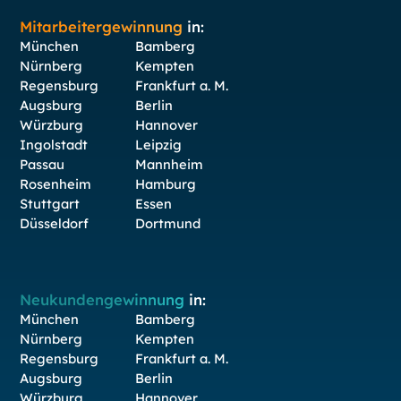
Mitarbeitergewinnung
in:
München
Bamberg
Nürnberg
Kempten
Regensburg
Frankfurt a. M.
Augsburg
Berlin
Würzburg
Hannover
Ingolstadt
Leipzig
Passau
Mannheim
Rosenheim
Hamburg
Stuttgart
Essen
Düsseldorf
Dortmund
Neukundengewinnung
in:
München
Bamberg
Nürnberg
Kempten
Regensburg
Frankfurt a. M.
Augsburg
Berlin
Würzburg
Hannover