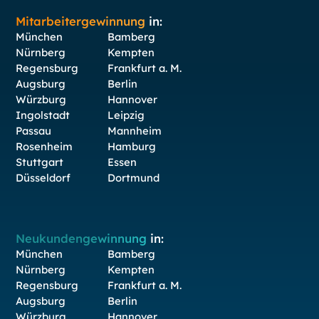
Mitarbeitergewinnung
in:
München
Bamberg
Nürnberg
Kempten
Regensburg
Frankfurt a. M.
Augsburg
Berlin
Würzburg
Hannover
Ingolstadt
Leipzig
Passau
Mannheim
Rosenheim
Hamburg
Stuttgart
Essen
Düsseldorf
Dortmund
Neukundengewinnung
in:
München
Bamberg
Nürnberg
Kempten
Regensburg
Frankfurt a. M.
Augsburg
Berlin
Würzburg
Hannover