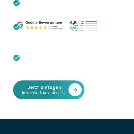
Unverbindlich & Transparent: Ein ehrliches
Erstgespräch auf Augenhöhe – absolut ohne
Verkaufsdruck.
Kostenloser Potenzial-Check: Wir
analysieren Ihre aktuelle Kundengewinnung
und prüfen direkt Ihre Berechtigung für
BAFA-Förderungen.
Maßgeschneiderte Hybrid-Strategie: Sie
erhalten eine individuelle Einschätzung für
Ihren regionalen Markt statt einer
austauschbaren Standardberatung.
Jetzt anfragen
kostenlos & unverbindlich