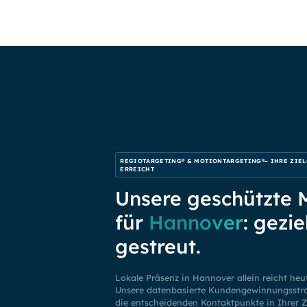
REGIOTARGETING® & MOTIONTARGETING®– IHRE ZIEL
ERREICHT
Unsere geschützte
für
Hannover
: gezie
gestreut.
Lokale Präsenz in Hannover allein reicht heu
Unsere datenbasierte Kundengewinnungsstrat
die entscheidenden Kontaktpunkte in Ihrer Z