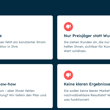
e
Nur Preisjäger statt W
en fehlt ein konstanter Strom
Sie ziehen Kunden an, die nur
ktur in Ihre
helfen Ihnen, sichtbar für Ku
Wert schätzen.
Know-how
Keine klaren Ergebniss
tun – aber Ihnen fehlen
Sie wollen keine leeren Marke
htung? Wir liefern den Plan und
nachvollziehbare Resultate? W
was funktioniert.