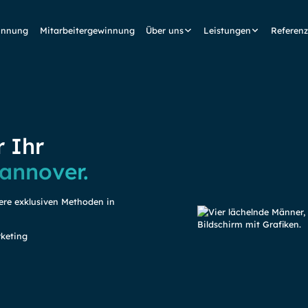
innung
Mitarbeitergewinnung
Über uns
Leistungen
Referen
 Ihr
annover.
ere exklusiven Methoden in
keting