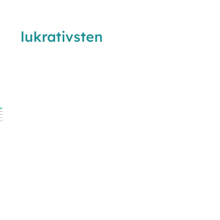
 die
lukrativsten
over – bevor
es tut.
n ehrliches Erstgespräch auf
ufsdruck.
 analysieren Ihre aktuelle
ekt Ihre Berechtigung für BAFA-
e: Sie erhalten eine individuelle
en Markt statt einer austauschbaren