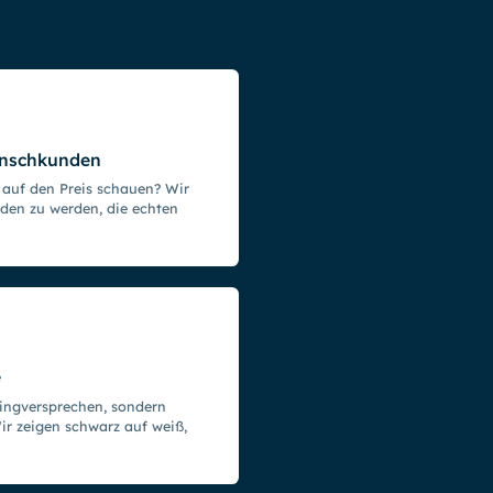
unschkunden
 auf den Preis schauen? Wir
nden zu werden, die echten
e
tingversprechen, sondern
ir zeigen schwarz auf weiß,