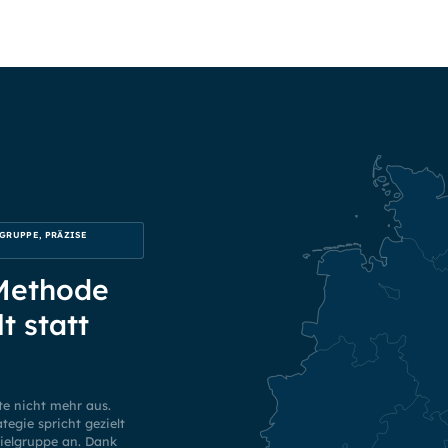
GRUPPE, PRÄZISE
 Methode
lt statt
te nicht mehr aus.
egie spricht gezielt
ielgruppe an. Dank