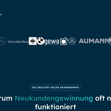
en
DIE REALITÄT VIELER UNTERNEHMEN
rum
Neukundengewinnung
oft n
funktioniert