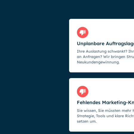
Unplanbare Auftragslag
Ihre Auslastung schwankt? Ihn
an Anfragen? Wir bringen Stru
Neukundengewinnung.
Fehlendes Marketing-
Sie wissen, Sie müssten mehr 
Strategie, Tools und klare Ric
setzen um.