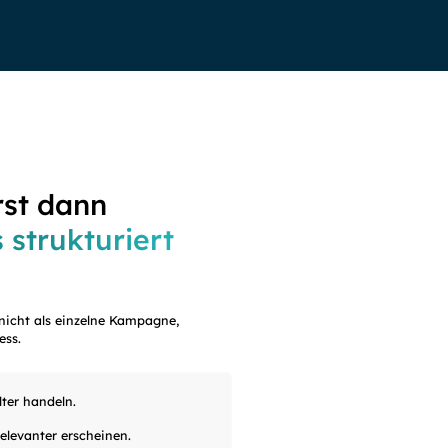
rst dann
 strukturiert
icht als einzelne Kampagne,
ess.
lter handeln.
elevanter erscheinen.