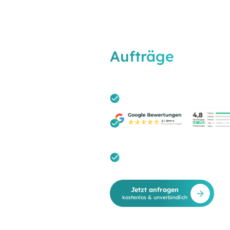
Sichern Sie sich
Aufträge
in Hann
Ihre Konkurrenz 
Unverbindlich & Transparent: Ei
Augenhöhe – absolut ohne Verka
Kostenloser Potenzial-Check: Wir
Kundengewinnung und prüfen dir
Förderungen.
Maßgeschneiderte Hybrid-Strategi
Einschätzung für Ihren regional
Standardberatung.
Jetzt anfragen
kostenlos & unverbindlich